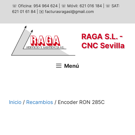
Saltar
☏ Oficina: 954 964 624
|
☏ Móvil: 621 016 184
|
☏ SAT:
al
621 01 61 84
|
✉️ facturasragasl@gmail.com
contenido
RAGA S.L. -
CNC Sevilla
Menú
Inicio
/
Recambios
/ Encoder RON 285C