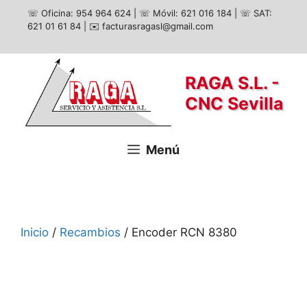
Saltar
☏ Oficina: 954 964 624
|
☏ Móvil: 621 016 184
|
☏ SAT:
al
621 01 61 84
|
✉️ facturasragasl@gmail.com
contenido
RAGA S.L. -
CNC Sevilla
Menú
Inicio
/
Recambios
/ Encoder RCN 8380