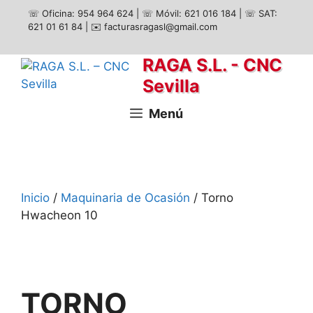
☏ Oficina: 954 964 624
|
☏ Móvil: 621 016 184
|
☏ SAT:
621 01 61 84
|
✉️ facturasragasl@gmail.com
RAGA S.L. - CNC
Sevilla
Menú
Inicio
/
Maquinaria de Ocasión
/ Torno
Hwacheon 10
TORNO